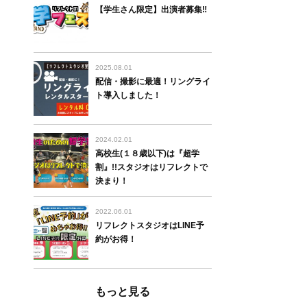
【学生さん限定】出演者募集‼
2025.08.01
配信・撮影に最適！リングライ
ト導入しました！
2024.02.01
高校生(１８歳以下)は『超学
割』!!スタジオはリフレクトで
決まり！
2022.06.01
リフレクトスタジオはLINE予
約がお得！
もっと見る