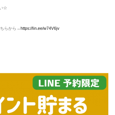
い☆
こちらから→
https://lin.ee/w74V6jv