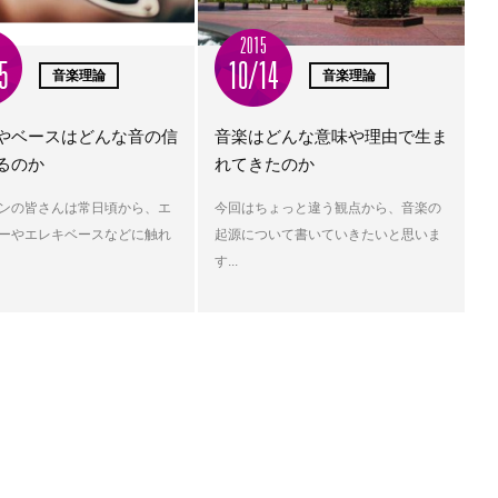
2015
5
10/14
音楽理論
音楽理論
やベースはどんな音の信
音楽はどんな意味や理由で生ま
るのか
れてきたのか
ンの皆さんは常日頃から、エ
今回はちょっと違う観点から、音楽の
ーやエレキベースなどに触れ
起源について書いていきたいと思いま
す...