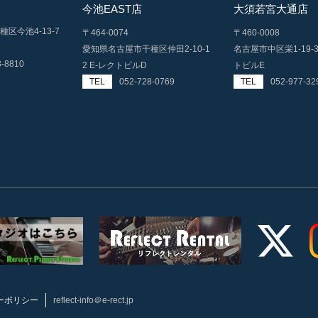
今池EAST店
大須若宮大通店
区今池4-13-7
〒464-0074
〒460-0008
愛知県名古屋市千種区仲田2-10-1
名古屋市中区栄1-19-
3-8810
2 E-レクトビルD
トビルE
TEL
052-728-0769
TEL
052-977-32
ーポリシー
reflect-info＠e-rect.jp