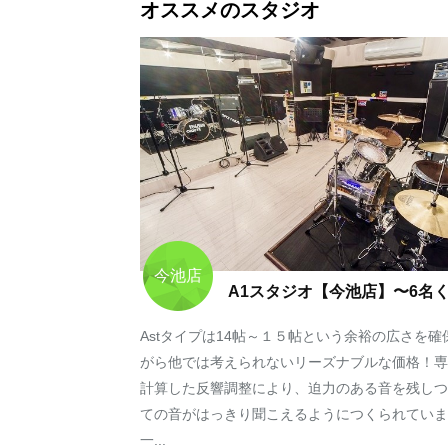
オススメのスタジオ
今池店
A1スタジオ【今池店】〜6名
Astタイプは14帖～１５帖という余裕の広さを確
がら他では考えられないリーズナブルな価格！専
計算した反響調整により、迫力のある音を残しつ
ての音がはっきり聞こえるようにつくられていま
一...