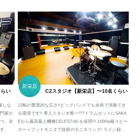
新栄店
くらい
C2スタジオ【新栄店】〜10名くらい
保しな
22帖の驚異的な広さ!!ビッグバンドでも余裕で演奏でき
門家が
る環境です!! 導入スタジオ唯一!??ドラムセットにSAKA
つ、全
Eから最高最上機種CELESTIALを採用!!! 1000w級スピー
す。
カー＋フットモニタで抜群のモニタリング! ライン録...