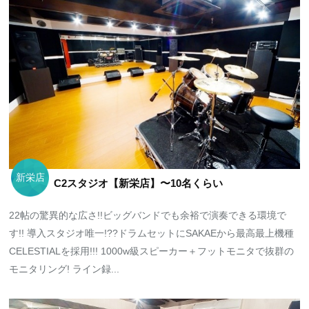
新栄店
C2スタジオ【新栄店】〜10名くらい
22帖の驚異的な広さ!!ビッグバンドでも余裕で演奏できる環境で
す!! 導入スタジオ唯一!??ドラムセットにSAKAEから最高最上機種
CELESTIALを採用!!! 1000w級スピーカー＋フットモニタで抜群の
モニタリング! ライン録...