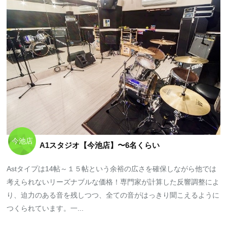
今池店
A1スタジオ【今池店】〜6名くらい
Astタイプは14帖～１５帖という余裕の広さを確保しながら他では
考えられないリーズナブルな価格！専門家が計算した反響調整によ
り、迫力のある音を残しつつ、全ての音がはっきり聞こえるように
つくられています。一...