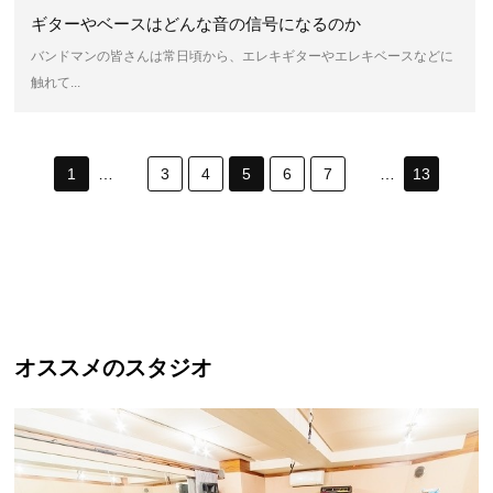
ギターやベースはどんな音の信号になるのか
バンドマンの皆さんは常日頃から、エレキギターやエレキベースなどに
触れて...
1
…
3
4
5
6
7
…
13
オススメのスタジオ