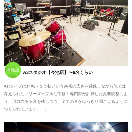
今池店
A3スタジオ【今池店】〜6名くらい
Astタイプは14帖～１５帖という余裕の広さを確保しながら他では
考えられないリーズナブルな価格！専門家が計算した反響調整によ
り、迫力のある音を残しつつ、全ての音がはっきり聞こえるように
つくられています。一...