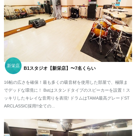
新栄店
B1スタジオ【新栄店】〜7名くらい
16帖の広さを確保！最も多くの吸音材を使用した部屋で、極限ま
でデッドな環境に！ Bstはスタンドタイプのスピーカーを設置！ス
ッキリしたキレイな音周りを表現! ドラムはTAMA最高グレードST
ARCLASSIC採用!!全ての...