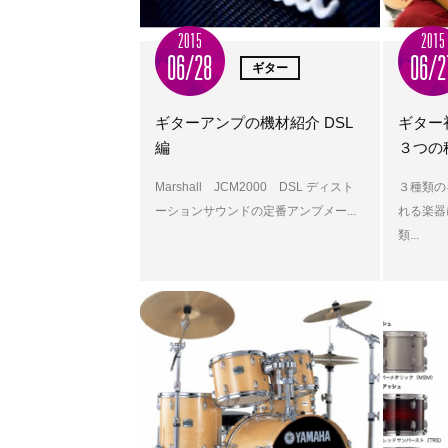
2015
2015
06/28
06/2
ギター
ギターアンプの機材紹介 DSL
ギター
編
３つの
Marshall JCM2000 DSL ディスト
３種類の
ーションサウンドの定番アンプメー...
れる楽器
類...