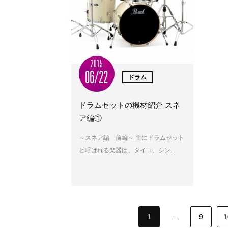
2015
06/22
ドラム
ドラムセットの機材紹介 スネ
ア編①
～スネア編 前編～ 主にドラムセット
と呼ばれる楽器は、タイコ、シン...
1
…
9
1