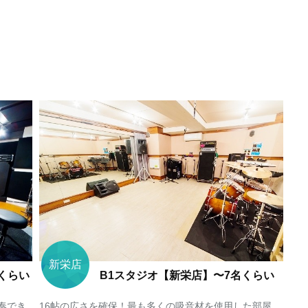
新栄店
くらい
B1スタジオ【新栄店】〜7名くらい
奏でき
16帖の広さを確保！最も多くの吸音材を使用した部屋