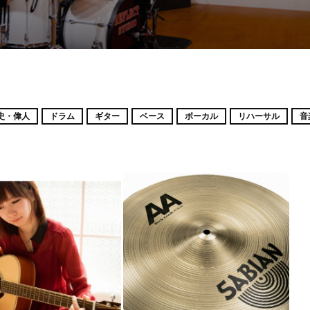
史・偉人
ドラム
ギター
ベース
ボーカル
リハーサル
音