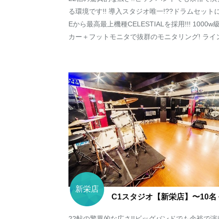
る環境です!! 導入スタジオ唯一!??ドラムセットに
Eから最高最上機種CELESTIALを採用!!! 1000
カー＋フットモニタで抜群のモニタリング! ライン録
新栄店
C1スタジオ【新栄店】〜10名
22帖の驚異的な広さ!!ビッグバンドでも余裕で演