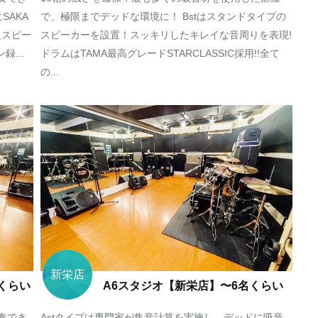
SAKA
で、極限までデッドな環境に！ Bstはスタンドタイプの
w級スピー
スピーカーを設置！スッキリしたキレイな音周りを表現!
...
ドラムはTAMA最高グレードSTARCLASSIC採用!!全て
の...
新栄店
くらい
A6スタジオ【新栄店】〜6名くらい
奏でき
Astタイプは専門家が集音計算を実施し、デッドに吸音