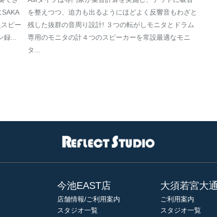
SAKA
を整えつつ、迫力も出るようにほどよく反響音もわざと
w級スピー
残した抜群の音周り設計! ３つの転がしモニタとドラム
...
専用のモニタの計４つのスピーカーを常設最適なモニ
タ...
今池EAST店
大須若宮大
店舗情報/ご利用案内
ご利用案内
スタジオ一覧
スタジオ一覧