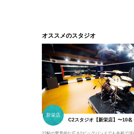
オススメのスタジオ
新栄店
C2スタジオ【新栄店】〜10名
22帖の驚異的な広さ!!ビッグバンドでも余裕で演