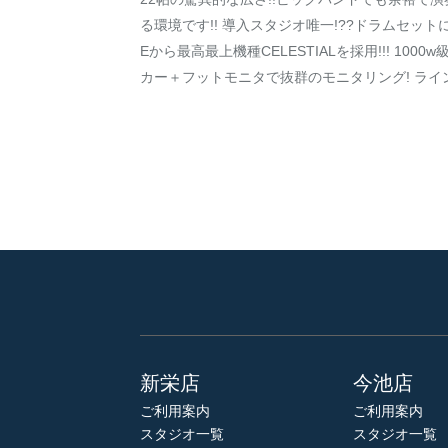
る環境です!! 導入スタジオ唯一!??ドラムセットに
Eから最高最上機種CELESTIALを採用!!! 1000
カー＋フットモニタで抜群のモニタリング! ライン録
新栄店
今池店
ご利用案内
ご利用案内
スタジオ一覧
スタジオ一覧