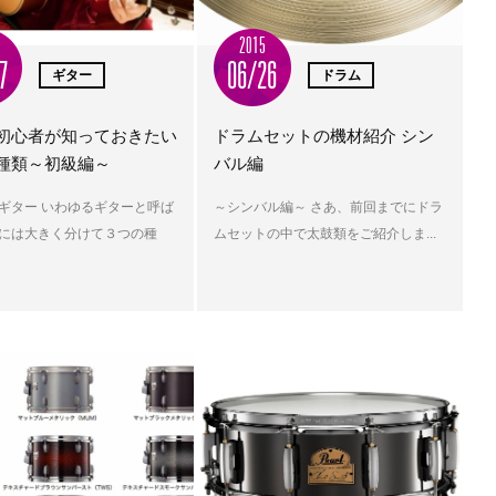
2015
7
06/26
ギター
ドラム
初心者が知っておきたい
ドラムセットの機材紹介 シン
種類～初級編～
バル編
ギター いわゆるギターと呼ば
～シンバル編～ さあ、前回までにドラ
には大きく分けて３つの種
ムセットの中で太鼓類をご紹介しま...