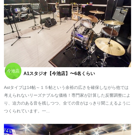
今池店
A1スタジオ【今池店】〜6名くらい
Astタイプは14帖～１５帖という余裕の広さを確保しながら他では
考えられないリーズナブルな価格！専門家が計算した反響調整によ
り、迫力のある音を残しつつ、全ての音がはっきり聞こえるように
つくられています。一...