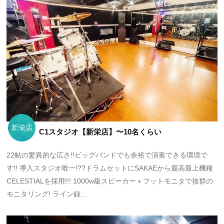
新栄店
C1スタジオ【新栄店】〜10名くらい
22帖の驚異的な広さ!!ビッグバンドでも余裕で演奏できる環境で
す!! 導入スタジオ唯一!??ドラムセットにSAKAEから最高最上機種
CELESTIALを採用!!! 1000w級スピーカー＋フットモニタで抜群の
モニタリング! ライン録...