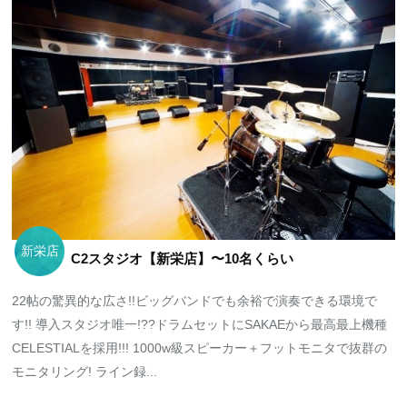
新栄店
C2スタジオ【新栄店】〜10名くらい
22帖の驚異的な広さ!!ビッグバンドでも余裕で演奏できる環境で
す!! 導入スタジオ唯一!??ドラムセットにSAKAEから最高最上機種
CELESTIALを採用!!! 1000w級スピーカー＋フットモニタで抜群の
モニタリング! ライン録...