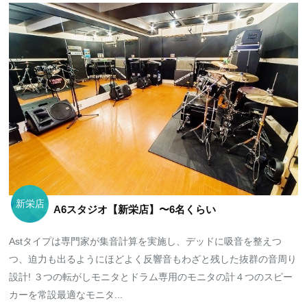
新栄店
A6スタジオ【新栄店】〜6名くらい
Astタイプは専門家が集音計算を実施し、デッドに吸音を整えつ
つ、迫力も出るようにほどよく反響音もわざと残した抜群の音周り
設計! ３つの転がしモニタとドラム専用のモニタの計４つのスピー
カーを常設最適なモニタ...